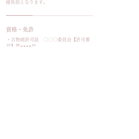
様負担となります。
資格・免許
・古物商許可証 〇〇〇委員会【許可番
号】第●●●●号
・酒販免許 〇〇税務署【許可番号】〇
〇法第●●●号
住所
東京都西多摩郡瑞穂町長岡4
お問い合わせ時に詳細をご説明します
​駐車場完備